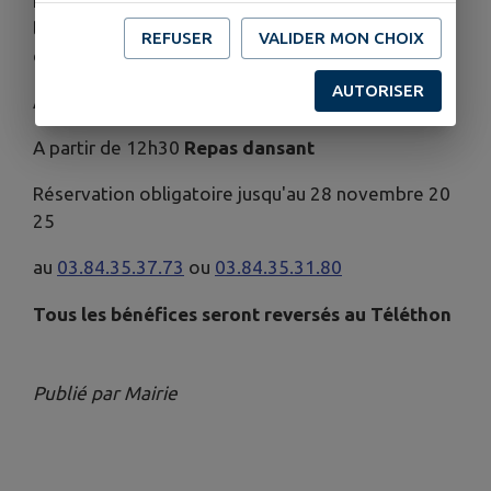
Le 06 décembre 2025
l
e Comité d'animation de Courlaoux organise
le T
REFUSER
VALIDER MON CHOIX
éléthon
à la Salle des Fêtes
AUTORISER
A partir de 10h00
Vente de boudin et de tripes
A partir de 12h30
Repas dansant
Réservation obligatoire jusqu'au 28 novembre 20
25
au
03.84.35.37.73
ou
03.84.35.31.80
Tous les bénéfices seront reversés au Téléthon
Publié par Mairie