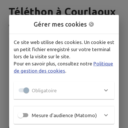
Téléthon à Courlaoux
Gérer mes cookies 🍪
Courlaoux
Ce site web utilise des cookies. Un cookie est
INFORMATIONS PRATIQUES
un petit fichier enregistré sur votre terminal
lors de la visite sur le site.
LIEU
Salle des Fêtes de Courlaoux
Pour en savoir plus, consultez notre
Politique
de gestion des cookies
.
DATE
Le sam. 6 déc.
HORAIRES
Obligatoire
A partir de 10h00
ORGANISÉ PAR
Comité d'Animation
Mesure d'audience (Matomo)