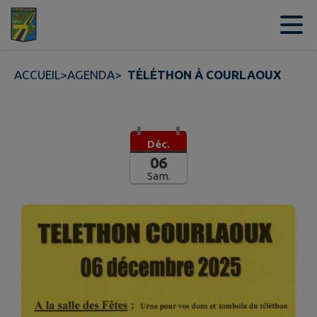
Contenu
Menu
Recherche
Pied de page
ACCUEIL
>
AGENDA
>
TÉLÉTHON À COURLAOUX
Déc.
06
Sam.