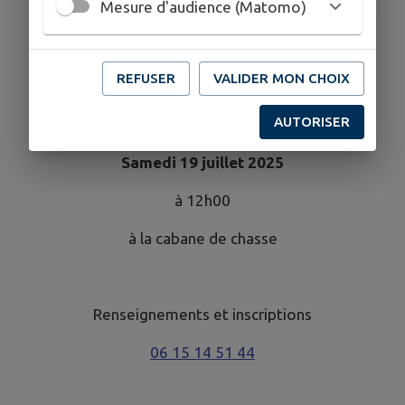
Mesure d'audience (Matomo)
L'ACCA de Courlaoux
REFUSER
VALIDER MON CHOIX
organise un
AUTORISER
Sanglier à la broche
Samedi 19 juillet 2025
à 12h00
à la cabane de chasse
Renseignements et inscriptions
06 15 14 51 44