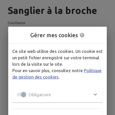
Sanglier à la broche
Courlaoux
Gérer mes cookies 🍪
INFORMATIONS PRATIQUES
Ce site web utilise des cookies. Un cookie est
LIEU
Sanglier à la broche
un petit fichier enregistré sur votre terminal
lors de la visite sur le site.
DATE
Le sam. 19 juil.
Pour en savoir plus, consultez notre
Politique
de gestion des cookies
.
HORAIRES
12h00
TARIFS
Obligatoire
25 €
ORGANISÉ PAR
ACCA de Courlaoux