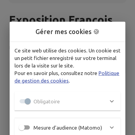
Exposition François
Roussel
Gérer mes cookies 🍪
Bletterans
Ce site web utilise des cookies. Un cookie est
un petit fichier enregistré sur votre terminal
lors de la visite sur le site.
INFORMATIONS PRATIQUES
Pour en savoir plus, consultez notre
Politique
de gestion des cookies
.
LIEU
Médiathèque Bletterans, chemin de la Foule, 39140
BLETTERANS
Obligatoire
DATES
Du mar. 21 janv. au mar. 25 mars
HORAIRES
mardi : 9h-12h
Mesure d'audience (Matomo)
mercredi : 14h-19h