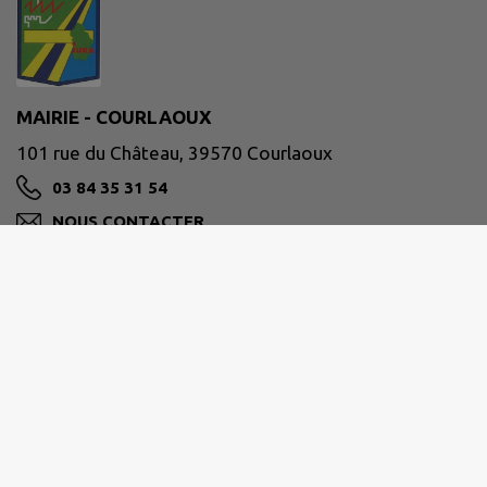
MAIRIE - COURLAOUX
101 rue du Château, 39570 Courlaoux
03 84 35 31 54
NOUS CONTACTER
M'Y RENDRE
www.courlaoux.fr
Site réalisé par
IntraMuros SAS
|
Mentions légales
|
CGU
|
Politique de confidentialité
|
Accessibilité : partiellement conforme
|
Gérer mes cookies
|
Rechercher
|
Plan du site
|
Flux RSS
| Copyright 2026