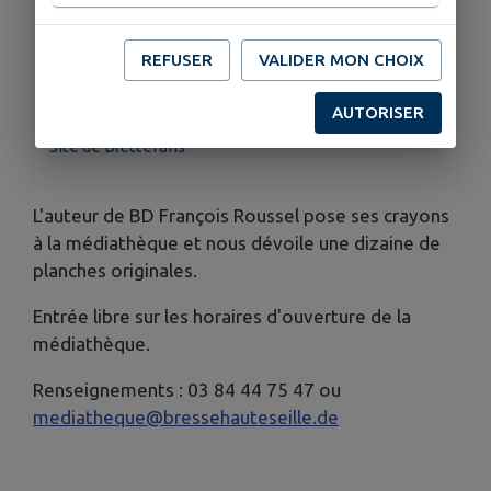
samedi : 14h-17h
TARIFS
REFUSER
VALIDER MON CHOIX
Gratuit
ORGANISÉ PAR
AUTORISER
Médiathèque Intercommunale Bresse Haute Seille -
Site de Bletterans
L'auteur de BD François Roussel pose ses crayons
à la médiathèque et nous dévoile une dizaine de
planches originales.
Entrée libre sur les horaires d'ouverture de la
médiathèque.
Renseignements : 03 84 44 75 47 ou
mediatheque@bressehauteseille.de