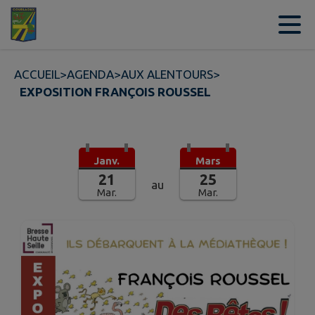
Contenu
Menu
Recherche
Pied de page
ACCUEIL
>
AGENDA
>
AUX ALENTOURS
>
EXPOSITION FRANÇOIS ROUSSEL
Janv.
Mars
21
25
au
Mar.
Mar.